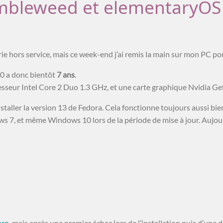
bleweed et elementaryOS 
erie hors service, mais ce week-end j’ai remis la main sur mon PC p
10 a donc bientôt
7 ans
.
cesseur Intel Core 2 Duo 1.3 GHz, et une carte graphique Nvidia 
taller la version 13 de Fedora. Cela fonctionne toujours aussi bien 
s 7, et même Windows 10 lors de la période de mise à jour. Aujour
aro
, mais après une premier échec lors de l’installation puis d’une 