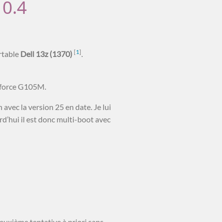
0.4
[
1
]
ortable
Dell 13z (1370)
.
Geforce G105M.
avec la version 25 en date. Je lui
d’hui il est donc multi-boot avec
deuxième tentative à priori sans