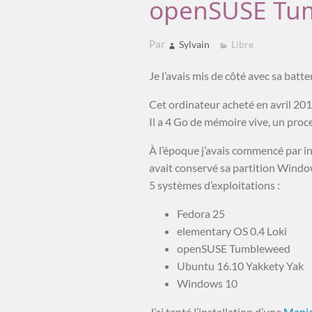
openSUSE Tum
Par
Sylvain
Libre
Je l’avais mis de côté avec sa batt
Cet ordinateur acheté en avril 20
Il a 4 Go de mémoire vive, un pro
À l’époque j’avais commencé par ins
avait conservé sa partition Window
5 systèmes d’exploitations :
Fedora 25
elementary OS 0.4 Loki
openSUSE Tumbleweed
Ubuntu 16.10 Yakkety Yak
Windows 10
J’ai tenté l’installation d’une
Manj