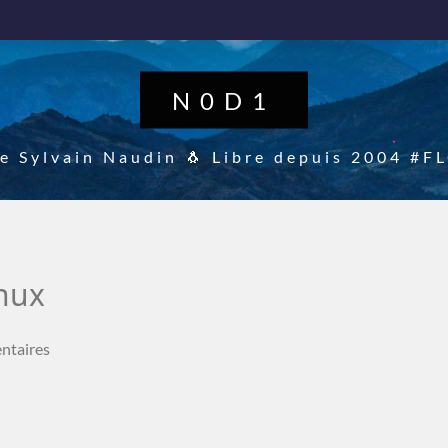
N0D1
de Sylvain Naudin 🐧 Libre depuis 2004 #
inux
ntaires