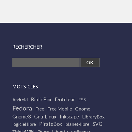
RECHERCHER
MOTS-CLÉS
BiblioBox
Dotclear
Android
ESS
Fedora
Free Mobile
Gnome
Free
Gnome3
Gnu-Linux
Inkscape
LibraryBox
PirateBox
SVG
planet-libre
logiciel libre
TiddlyWiki
Tours
Ubuntu
wallpaper